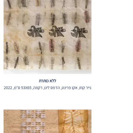
ללא כותרת
נייר קוזו, אקו פרינט, הדפס לינו, רקמה, 53X65 ס״מ, 2022