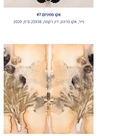
אקו פמיניזם #7
נייר, אקו פרינט, דיו, רקמה, 25X38 ס״מ, 2020