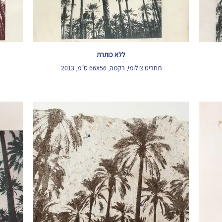
ללא כותרת
תחריט צילומי, רקמה, 66X56 ס״מ, 2013