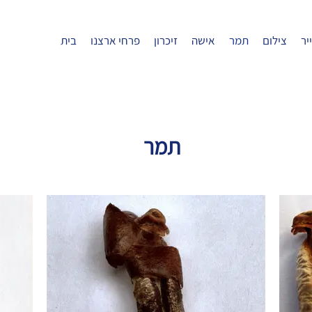
יר
צילום
תמר
אישה
זיכרון
פרחי ארצנו
בית
תמר