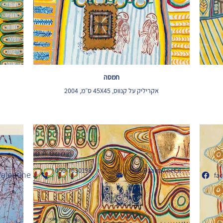
חמסה
אקריליק על קנווס, 45X45 ס״מ, 2004
050-7630198
bval@zahav.net.il
Valentine
fa